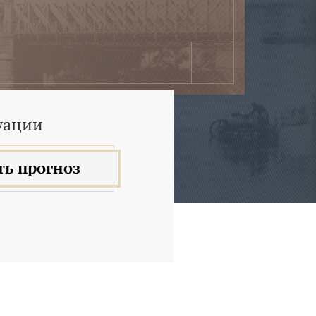
уации
ть прогноз