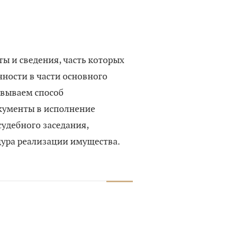
ы и сведения, часть которых
нности в части основного
овываем способ
кументы в исполнение
судебного заседания,
дура реализации имущества.