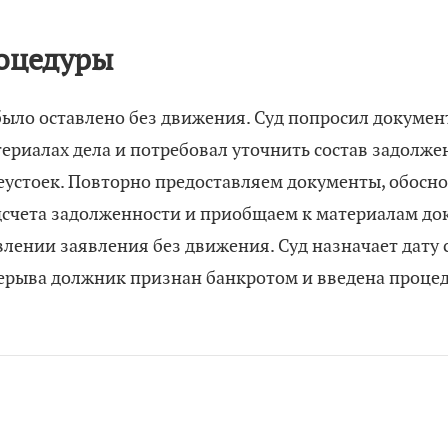
оцедуры
было оставлено без движения. Суд попросил документ
териалах дела и потребовал уточнить состав задолже
неустоек. Повторно предоставляем документы, обосн
дсчета задолженности и приобщаем к материалам до
влении заявления без движения. Суд назначает дату 
рерыва должник признан банкротом и введена проце