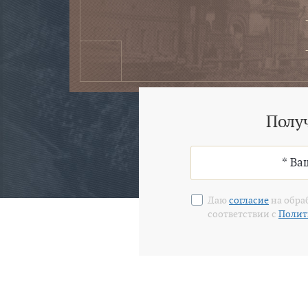
Полу
Даю
согласие
на обра
соответствии с
Полит