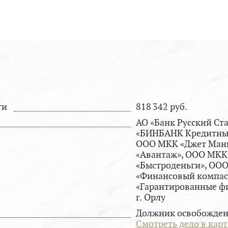
ти
818 342 руб.
АО «Банк Русский Ста
«БИНБАНК Кредитные
ООО МКК «Джет Ман
«Авантаж», ООО МК
«Быстроденьги», ОО
«Финансовый компас
«Гарантированные ф
г. Орлу
Должник освобожден 
Смотреть дело в кар