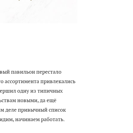
овый павильон перестало
ого ассортимента привлекались
овершил одну из типичных
ьствам новыми, да ещё
том деле привычный список
видим, начинаем работать.