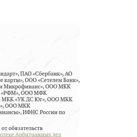
ндарт», ПАО «Сбербанк», АО
 карты», ООО «Сетелем Банк»,
и Микрофинанс», ООО МКК
К «РФМ», ООО МФК
О МКК «УК ДС Юг», ООО МКК
», ООО МКК
инансы», ИФНС России по
от обязательств
тотеке Арбитражных дел