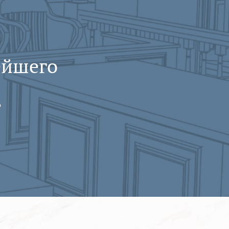
ейшего
в