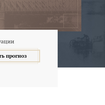
уации
ть прогноз