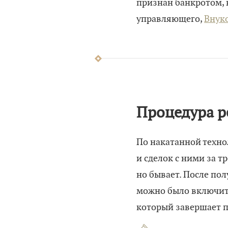
признан банкротом, 
управляющего,
Внук
Процедура р
По накатанной техно
и сделок с ними за т
но бывает. После по
можно было включить
который завершает п