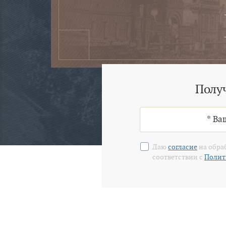
Полу
Даю
согласие
на обра
соответствии с
Полит