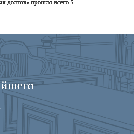
ия долгов» прошло всего 5
ейшего
в