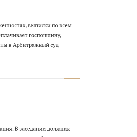
женностях, выписки по всем
Оплачивает госпошлину,
нты в Арбитражный суд
дания. В заседании должник