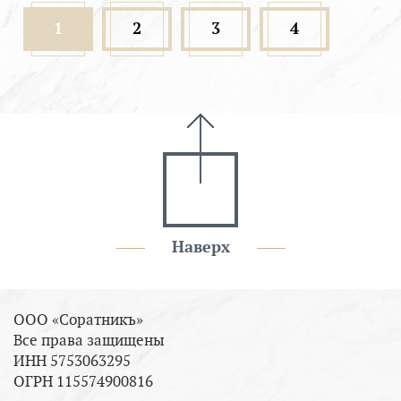
1
2
3
4
Наверх
ООО «Соратникъ»
Все права защищены
ИНН 5753063295
ОГРН 115574900816