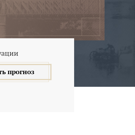
уации
ть прогноз