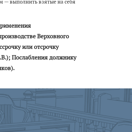
м — выполнить взятые на себя
применения
производстве Верховного
ассрочку или отсрочку
В.); Послабления должнику
чков).