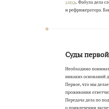
здесь
. Фабула дела с
и рефрижератора. Ба
Суды первой
Необходимо понимать
никаких оснований д
Первое, что мы делае
проживания ответчика
Передача дела по по
о привлечении экспе