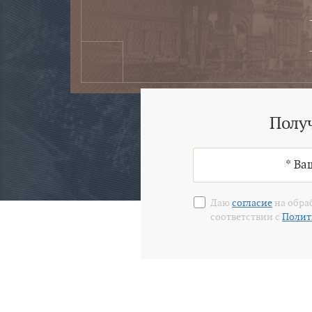
Полу
Даю
согласие
на обра
соответствии с
Полит