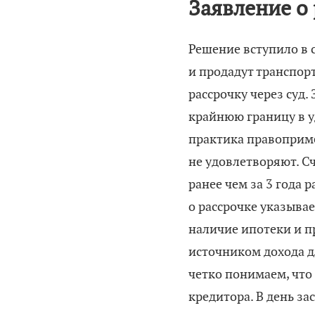
Заявление о
Решение вступило в 
и продадут транспор
рассрочку через суд.
крайнюю границу в у
практика правоприме
не удовлетворяют. С
ранее чем за 3 года 
о рассрочке указыва
наличие ипотеки и п
источником дохода дл
четко понимаем, что
кредитора. В день з